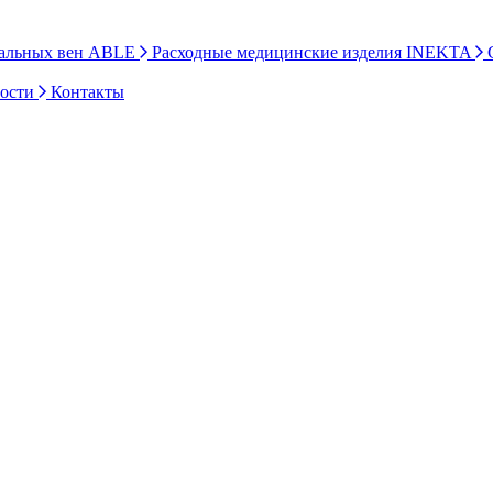
ральных вен ABLE
Расходные медицинские изделия INEKTA
С
ности
Контакты