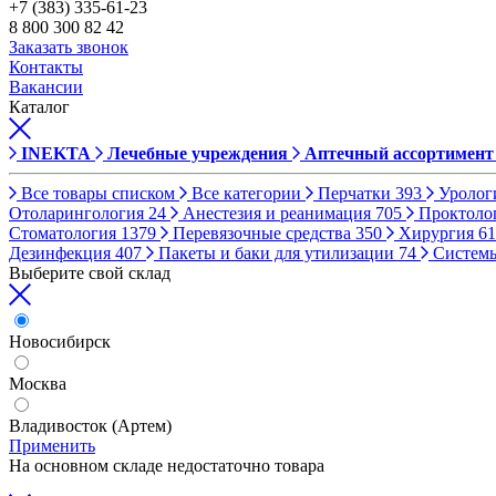
+7 (383) 335-61-23
8 800 300 82 42
Заказать звонок
Контакты
Вакансии
Каталог
INEKTA
Лечебные учреждения
Аптечный ассортимент
Все товары списком
Все категории
Перчатки
393
Уролог
Отоларингология
24
Анестезия и реанимация
705
Проктоло
Стоматология
1379
Перевязочные средства
350
Хирургия
61
Дезинфекция
407
Пакеты и баки для утилизации
74
Систем
Выберите свой склад
Новосибирск
Москва
Владивосток (Артем)
Применить
На основном складе недостаточно товара