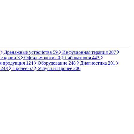
Дренажные устройства
59
Инфузионная терапия
207
е крови
3
Офтальмология
0
Лаборатория
443
я продукция
124
Оборудование
248
Диагностика
201
ы
243
Прочее
67
Услуги и Прочее
206