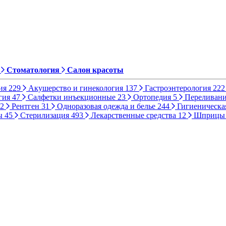
Стоматология
Салон красоты
ия
229
Акушерство и гинекология
137
Гастроэнтерология
222
гия
47
Салфетки инъекционные
23
Ортопедия
5
Переливани
2
Рентген
31
Одноразовая одежда и белье
244
Гигиеническа
ы
45
Стерилизация
493
Лекарственные средства
12
Шприц