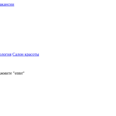
акансии
ология
Салон красоты
ажмите "enter"