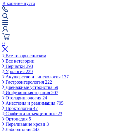
В корзине пусто
0
Все товары списком
Все категории
Перчатки
393
Урология
229
Акушерство и гинекология
137
Гастроэнтерология
222
Дренажные устройства
59
Инфузионная терапия
207
Отоларингология
24
Анестезия и реанимация
705
Проктология
47
Салфетки инъекционные
23
Ортопедия
5
Переливание крови
3
Лаборатория
443