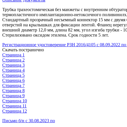
Трубка трахеостомическая без манжеты с внутренним обтуратор
термопластичного имплантационно-нетоксичного поливинилхло
Стандартный прозрачный несъемный коннектор 15 мм с двумя 
отверстий на крылышках для фиксации лентой. Фланец нерегул
внешний диаметр 12,0 мм, длина 82 мм, угол изгиба трубки - 
Стерилизовано оксидом этилена. Срок годности 5 лет.
Регистрационное удостоверение РЗН 2016/4105 с 08.09.2022 по 
Скачать постранично
Страница 1
Страница 2
Страница 3
Страница 4
Страница 5
Страница 6
Страница 7
Страница 8
Страница 9
Страница 10
Страница 11
Страница 12
Письмо б/н с 30.08.2023 по