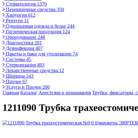
Стоматология
1379
Перевязочные средства
350
Хирургия
612
Рентген
31
Одноразовая одежда и белье
244
Гигиеническая продукция
124
Оборудование
248
Диагностика
201
Дезинфекция
407
Пакеты и баки для утилизации
74
Системы
45
Стерилизация
493
Лекарственные средства
12
Шприцы
243
Прочее
67
Услуги и Прочее
206
Главная
Каталог
Анестезия и реанимация
Трубки, фиксаторы, 
1211090 Трубка трахеостоми