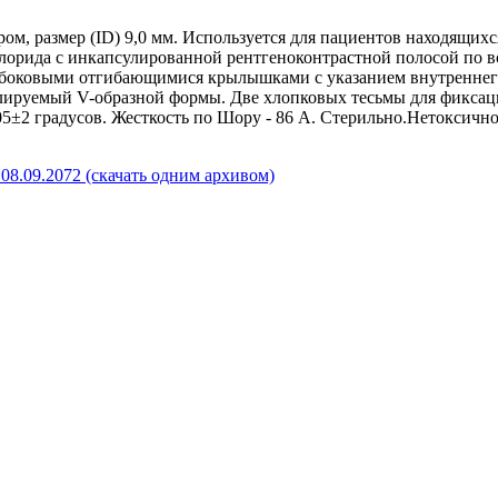
ом, размер (ID) 9,0 мм. Используется для пациентов находящих
рида с инкапсулированной рентгеноконтрастной полосой по все
боковыми отгибающимися крылышками с указанием внутреннего 
ируемый V-образной формы. Две хлопковых тесьмы для фиксации
105±2 градусов. Жесткость по Шору - 86 А. Стерильно.Нетоксич
08.09.2072 (скачать одним архивом)