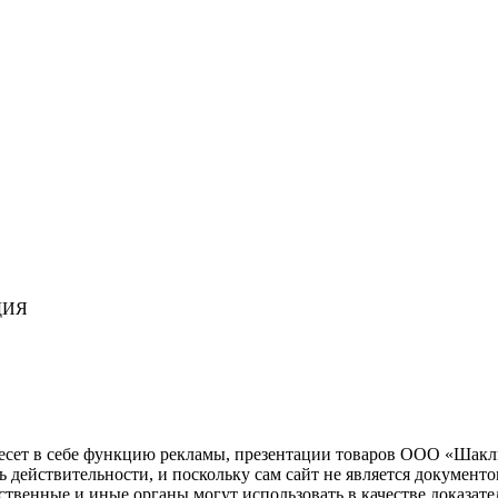
ДИЯ
несет в себе функцию рекламы, презентации товаров ООО «Шакл
ь действительности, и поскольку сам сайт не является документ
рственные и иные органы могут использовать в качестве доказат