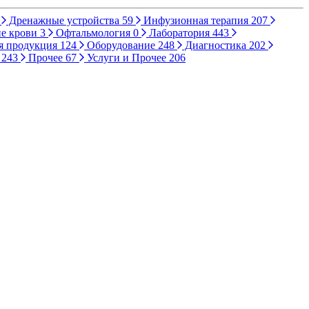
Дренажные устройства
59
Инфузионная терапия
207
е крови
3
Офтальмология
0
Лаборатория
443
я продукция
124
Оборудование
248
Диагностика
202
ы
243
Прочее
67
Услуги и Прочее
206