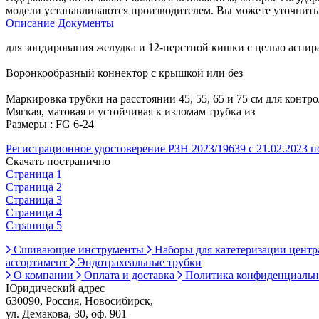
модели устанавливаются производителем. Вы можете уточнить 
Описание
Документы
для зондирования желудка и 12-перстной кишки с целью аспи
Воронкообразный коннектор с крышкой или без
Маркировка трубки на расстоянии 45, 55, 65 и 75 см для контр
Мягкая, матовая и устойчивая к изломам трубка из
Размеры : FG 6-24
Регистрационное удостоверение РЗН 2023/19639 с 21.02.2023 по
Скачать постранично
Страница 1
Страница 2
Страница 3
Страница 4
Страница 5
Сшивающие инструменты
Наборы для катетеризации цент
ассортимент
Эндотрахеальные трубки
О компании
Оплата и доставка
Политика конфиденциаль
Юридический адрес
630090, Россия, Новосибирск,
ул. Демакова, 30, оф. 901