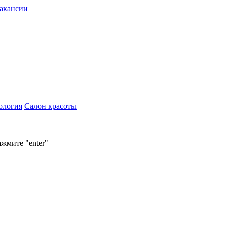
акансии
ология
Салон красоты
ажмите "enter"