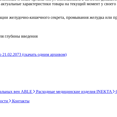
актуальные характеристики товара на текущий момент у своего
рации желудочно-кишечного секрета, промывания желудка или п
оля глубины введения
 21.02.2073 (скачать одним архивом)
ральных вен ABLE
Расходные медицинские изделия INEKTA
С
ности
Контакты