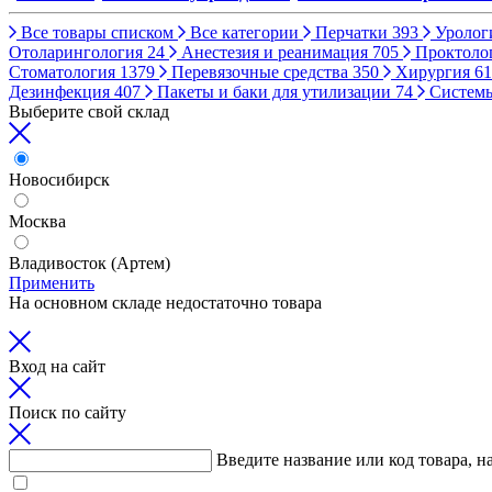
Все товары списком
Все категории
Перчатки
393
Уролог
Отоларингология
24
Анестезия и реанимация
705
Проктоло
Стоматология
1379
Перевязочные средства
350
Хирургия
61
Дезинфекция
407
Пакеты и баки для утилизации
74
Систем
Выберите свой склад
Новосибирск
Москва
Владивосток (Артем)
Применить
На основном складе недостаточно товара
Вход на сайт
Поиск по сайту
Введите название или код товара, н