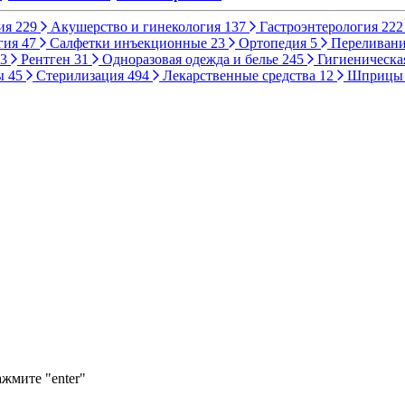
ия
229
Акушерство и гинекология
137
Гастроэнтерология
222
гия
47
Салфетки инъекционные
23
Ортопедия
5
Переливани
3
Рентген
31
Одноразовая одежда и белье
245
Гигиеническа
ы
45
Стерилизация
494
Лекарственные средства
12
Шприц
ажмите "enter"