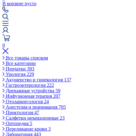
В корзине пусто
0
Все товары списком
Все категории
Перчатки
393
Урология
229
Акушерство и гинекология
137
Гастроэнтерология
222
Дренажные устройства
59
Инфузионная терапия
207
Отоларингология
24
Анестезия и реанимация
705
Проктология
47
Салфетки инъекционные
23
Ортопедия
5
Переливание крови
3
Лаборатория
443