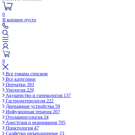
0
В корзине пусто
0
Все товары списком
Все категории
Перчатки
393
Урология
229
Акушерство и гинекология
137
Гастроэнтерология
222
Дренажные устройства
59
Инфузионная терапия
207
Отоларингология
24
Анестезия и реанимация
705
Проктология
47
Салфетки инъекционные
23