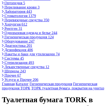
Ортопедия
5
Переливание крови
3
Лаборатория
443
Стоматология
1379
Перевязочные средства
350
Хирургия
612
Рентген
31
Одноразовая одежда и белье
244
Гигиеническая продукция
124
Оборудование
247
Диагностика
201
Дезинфекция
406
Пакеты и баки для утилизации
74
Системы
45
Стерилизация
493
Лекарственные средства
12
Шприцы
243
Прочее
67
Услуги и Прочее
206
Главная
Каталог
Гигиеническая продукция
Гигиеническая
продукция ТОРК
ТОРК туалетная бумага, покрытия на унитаз
Туалетная бумага TORK в