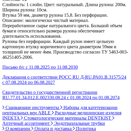
Слойность: 1 слойн. Цвет: натуральный. Длина рулона: 200м.
Ширина рулона: 10см.
Втулка 59 мм, диаметр рулона 15,8. Без перфорации.
Описание: экологически чистый материал.
Переработанное сырье натурального цвета. Большой объем
бумаги относительно размера рулона обеспечивает
длительность использования.
Рулоны без перфорации. Каждый рулон имеет цельную
картонную втулку коричневого цвета диаметром 59мм и
толщиной не менее 4мм. Производство согласно ТУ 5463-003-
46251405-2006.
Письмо б/с с 11.08.2025 по 11.08.2030
Декларация о соответствии РОСС RU Д-RU.РА01.В.31575/24
с 07.08.2024 по 06.08.2027
Свидетельство о государственной регистрации
RU.77.01.34.012.Е.002330.08.24 с 01.08.2024 по 01.08.2074
Сшивающие инструменты
Наборы для катетеризации
центральных вен ABLE
Расходные медицинские изделия
INEKTA
Стоматологические материалы DENTKIST
Аптечный ассортимент
Эндотрахеальные трубки
О компании
Оплата и доставка
Политика