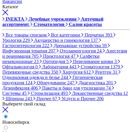
Вакансии
Каталог
INEKTA
Лечебные учреждения
Аптечный
ассортимент
Стоматология
Салон красоты
Все товары списком
Все категории
Перчатки
393
Урология
229
Акушерство и гинекология
137
Гастроэнтерология
222
Дренажные устройства
59
Инфузионная терапия
207
Отоларингология
24
Анестезия
и реанимация
705
Проктология
47
Салфетки
инъекционные
23
Ортопедия
5
Переливание крови
3
Офтальмология
0
Лаборатория
443
Стоматология
1379
Перевязочные средства
350
Хирургия
612
Рентген
31
Одноразовая одежда и белье
244
Гигиеническая
продукция
124
Оборудование
247
Диагностика
201
Дезинфекция
406
Пакеты и баки для утилизации
74
Системы
45
Стерилизация
493
Лекарственные средства
12
Шприцы
243
Прочее
67
Услуги и Прочее
206
Выберите свой склад
Новосибирск