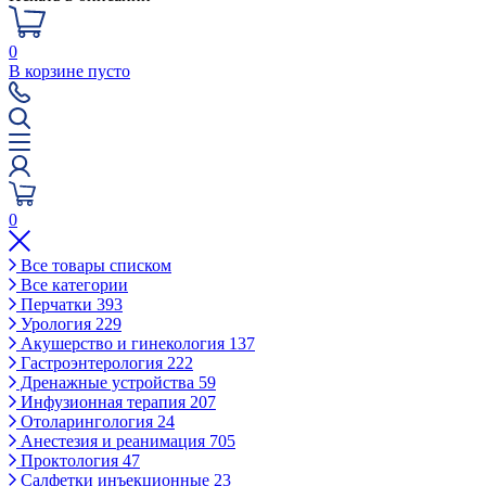
0
В корзине пусто
0
Все товары списком
Все категории
Перчатки
393
Урология
229
Акушерство и гинекология
137
Гастроэнтерология
222
Дренажные устройства
59
Инфузионная терапия
207
Отоларингология
24
Анестезия и реанимация
705
Проктология
47
Салфетки инъекционные
23