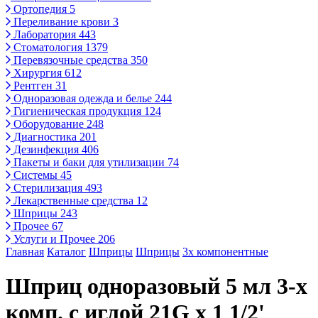
Ортопедия
5
Переливание крови
3
Лаборатория
443
Стоматология
1379
Перевязочные средства
350
Хирургия
612
Рентген
31
Одноразовая одежда и белье
244
Гигиеническая продукция
124
Оборудование
248
Диагностика
201
Дезинфекция
406
Пакеты и баки для утилизации
74
Системы
45
Стерилизация
493
Лекарственные средства
12
Шприцы
243
Прочее
67
Услуги и Прочее
206
Главная
Каталог
Шприцы
Шприцы
3х компонентные
Шприц одноразовый 5 мл 3-х
комп. с иглой 21G х 1 1/2'