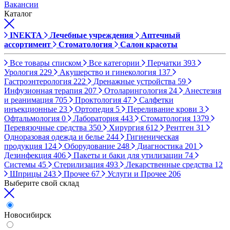
Вакансии
Каталог
INEKTA
Лечебные учреждения
Аптечный
ассортимент
Стоматология
Салон красоты
Все товары списком
Все категории
Перчатки
393
Урология
229
Акушерство и гинекология
137
Гастроэнтерология
222
Дренажные устройства
59
Инфузионная терапия
207
Отоларингология
24
Анестезия
и реанимация
705
Проктология
47
Салфетки
инъекционные
23
Ортопедия
5
Переливание крови
3
Офтальмология
0
Лаборатория
443
Стоматология
1379
Перевязочные средства
350
Хирургия
612
Рентген
31
Одноразовая одежда и белье
244
Гигиеническая
продукция
124
Оборудование
248
Диагностика
201
Дезинфекция
406
Пакеты и баки для утилизации
74
Системы
45
Стерилизация
493
Лекарственные средства
12
Шприцы
243
Прочее
67
Услуги и Прочее
206
Выберите свой склад
Новосибирск