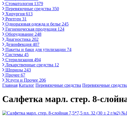
Стоматология
1379
Перевязочные средства
350
Хирургия
613
Рентген
31
Одноразовая одежда и белье
245
Гигиеническая продукция
124
Оборудование
248
Диагностика
202
Дезинфекция
407
Пакеты и баки для утилизации
74
Системы
45
Стерилизация
494
Лекарственные средства
12
Шприцы
243
Прочее
67
Услуги и Прочее
206
Главная
Каталог
Перевязочные средства
Перевязочные средств
Салфетка марл. стер. 8-слойная