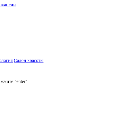
акансии
ология
Салон красоты
ажмите "enter"