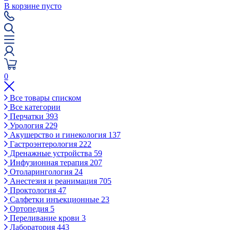
В корзине пусто
0
Все товары списком
Все категории
Перчатки
393
Урология
229
Акушерство и гинекология
137
Гастроэнтерология
222
Дренажные устройства
59
Инфузионная терапия
207
Отоларингология
24
Анестезия и реанимация
705
Проктология
47
Салфетки инъекционные
23
Ортопедия
5
Переливание крови
3
Лаборатория
443