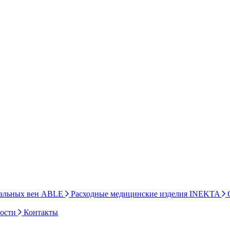
ральных вен ABLE
Расходные медицинские изделия INEKTA
С
ности
Контакты