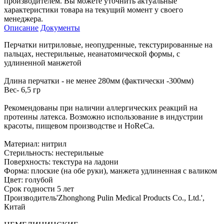
производителем. Вы можете уточнить актуальные
характеристики товара на текущий момент у своего
менеджера.
Описание
Документы
Перчатки нитриловые, неопудренные, текстурированные на
пальцах, нестерильные, неанатомической формы, с
удлиненной манжетой
Длина перчатки - не менее 280мм (фактически -300мм)
Вес- 6,5 гр
Рекомендованы при наличии аллергических реакций на
протеины латекса. Возможно использование в индустрии
красоты, пищевом производстве и HoReCa.
Материал: нитрил
Стерильность: нестерильные
Поверхность: текстура на ладони
Форма: плоские (на обе руки), манжета удлиненная с валиком
Цвет: голубой
Срок годности 5 лет
Производитель'Zhonghong Pulin Medical Products Co., Ltd.',
Китай