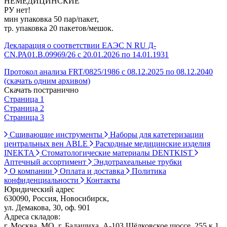
НЕМЕДИЦИНСКИЕ
РУ нет!
мин упаковка 50 пар/пакет,
тр. упаковка 20 пакетов/мешок.
Декларация о соответствии ЕАЭС N RU Д-
CN.РА01.В.09969/26 с 20.01.2026 по 14.01.1931
Протокол анализа FRT/0825/1986 с 08.12.2025 по 08.12.2040
(скачать одним архивом)
Скачать постранично
Страница 1
Страница 2
Страница 3
Сшивающие инструменты
Наборы для катетеризации
центральных вен ABLE
Расходные медицинские изделия
INEKTA
Стоматологические материалы DENTKIST
Аптечный ассортимент
Эндотрахеальные трубки
О компании
Оплата и доставка
Политика
конфиденциальности
Контакты
Юридический адрес
630090, Россия, Новосибирск,
ул. Демакова, 30, оф. 901
Адреса складов:
г. Москва, МО, г. Балашиха, А-103 Щёлковское шоссе, 255 к 1