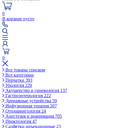
0
В корзине пусто
0
Все товары списком
Все категории
Перчатки
393
Урология
229
Акушерство и гинекология
137
Гастроэнтерология
222
Дренажные устройства
59
Инфузионная терапия
207
Отоларингология
24
Анестезия и реанимация
705
Проктология
47
Салфетки инъекционные
23