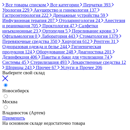
Все товары списком
Все категории
Перчатки
393
Урология
229
Акушерство и гинекология
137
Гастроэнтерология
222
Дренажные устройства
59
Инфузионная терапия
207
Отоларингология
24
Анестезия
и реанимация
705
Проктология
47
Салфетки
инъекционные
23
Ортопедия
5
Переливание крови
3
Офтальмология
0
Лаборатория
443
Стоматология
1379
Перевязочные средства
350
Хирургия
612
Рентген
31
Одноразовая одежда и белье
244
Гигиеническая
продукция
124
Оборудование
248
Диагностика
201
Дезинфекция
406
Пакеты и баки для утилизации
74
Системы
45
Стерилизация
493
Лекарственные средства
12
Шприцы
243
Прочее
67
Услуги и Прочее
206
Выберите свой склад
Новосибирск
Москва
Владивосток (Артем)
Применить
На основном складе недостаточно товара