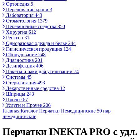
Ортопедия
5
Переливание крови
3
Лаборатория
443
Стоматология
1379
Перевязочные средства
350
Хирургия
612
Рентген
31
Одноразовая одежда и белье
244
Гигиеническая продукция
124
Оборудование
248
Диагностика
201
Дезинфекция
406
Пакеты и баки для утилизации
74
Системы
45
Стерилизация
493
Лекарственные средства
12
Шприцы
243
Прочее
67
Услуги и Прочее
206
Главная
Каталог
Перчатки
Немедицинские
50 пар
немедицинские
Перчатки INEKTA PRO с удл.