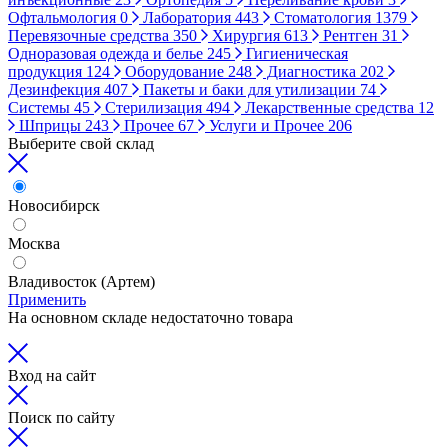
Офтальмология
0
Лаборатория
443
Стоматология
1379
Перевязочные средства
350
Хирургия
613
Рентген
31
Одноразовая одежда и белье
245
Гигиеническая
продукция
124
Оборудование
248
Диагностика
202
Дезинфекция
407
Пакеты и баки для утилизации
74
Системы
45
Стерилизация
494
Лекарственные средства
12
Шприцы
243
Прочее
67
Услуги и Прочее
206
Выберите свой склад
Новосибирск
Москва
Владивосток (Артем)
Применить
На основном складе недостаточно товара
Вход на сайт
Поиск по сайту