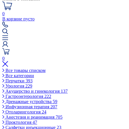
0
В корзине пусто
0
Все товары списком
Все категории
Перчатки
393
Урология
229
Акушерство и гинекология
137
Гастроэнтерология
222
Дренажные устройства
59
Инфузионная терапия
207
Отоларингология
24
Анестезия и реанимация
705
Проктология
47
Салфетки инъекционные
23