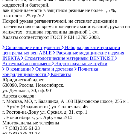
жидкостей и бактерий.
Бак проницаемость в защитном режиме не более 1,5 %,
плотность: 25 гр./м2
Покрой рукава реглан/вточной, не стесняет движений в
плечевом поясе во время проведения манипуляций, рукава на
манжетах , отшивка горловины шириной 1 см.
Халаты соответствуют ГОСТ Р ЕН 13795-2008.
Сшивающие инструменты
Наборы для катетеризации
центральных вен ABLE
Расходные медицинские изделия
INEKTA
Стоматологические материалы DENTKIST
Аптечный ассортимент
Эндотрахеальные трубки
О компании
Оплата и доставка
Политика
конфиденциальности
Контакты
Юридический адрес
630090, Россия, Новосибирск,
ул. Демакова, 30, оф. 901
Адреса складов:
г. Москва, МО, г. Балашиха, А-103 Щёлковское шоссе, 255 к 1
г. Артём (Владивосток) ул. Солнечная, 46
г. Ростов-на-Дону ул. Орская, д. 31, стр. 1
г. Новосибирск, ул. Арбузова 2/14
Многоканальные телефоны
+7 (383) 335-61-23
+7 (383) 336-01-23