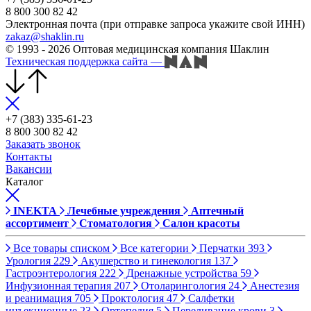
8 800 300 82 42
Электронная почта (при отправке запроса укажите свой ИНН)
zakaz@shaklin.ru
© 1993 - 2026 Оптовая медицинская компания Шаклин
Техническая поддержка сайта
—
+7 (383) 335-61-23
8 800 300 82 42
Заказать звонок
Контакты
Вакансии
Каталог
INEKTA
Лечебные учреждения
Аптечный
ассортимент
Стоматология
Салон красоты
Все товары списком
Все категории
Перчатки
393
Урология
229
Акушерство и гинекология
137
Гастроэнтерология
222
Дренажные устройства
59
Инфузионная терапия
207
Отоларингология
24
Анестезия
и реанимация
705
Проктология
47
Салфетки
инъекционные
23
Ортопедия
5
Переливание крови
3