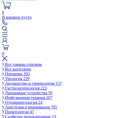
0
В корзине пусто
0
Все товары списком
Все категории
Перчатки
393
Урология
229
Акушерство и гинекология
137
Гастроэнтерология
222
Дренажные устройства
59
Инфузионная терапия
207
Отоларингология
24
Анестезия и реанимация
705
Проктология
47
Салфетки инъекционные
23