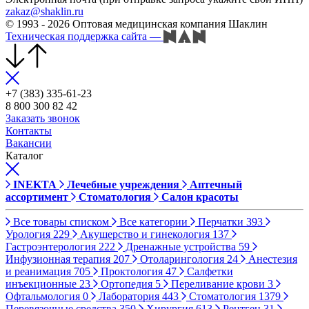
zakaz@shaklin.ru
© 1993 - 2026 Оптовая медицинская компания Шаклин
Техническая поддержка сайта
—
+7 (383) 335-61-23
8 800 300 82 42
Заказать звонок
Контакты
Вакансии
Каталог
INEKTA
Лечебные учреждения
Аптечный
ассортимент
Стоматология
Салон красоты
Все товары списком
Все категории
Перчатки
393
Урология
229
Акушерство и гинекология
137
Гастроэнтерология
222
Дренажные устройства
59
Инфузионная терапия
207
Отоларингология
24
Анестезия
и реанимация
705
Проктология
47
Салфетки
инъекционные
23
Ортопедия
5
Переливание крови
3
Офтальмология
0
Лаборатория
443
Стоматология
1379
Перевязочные средства
350
Хирургия
613
Рентген
31