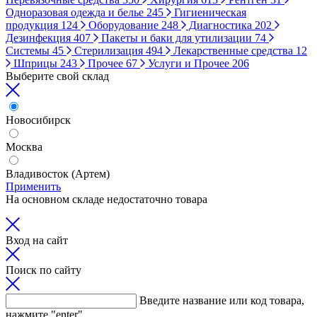
Одноразовая одежда и белье
245
Гигиеническая
продукция
124
Оборудование
248
Диагностика
202
Дезинфекция
407
Пакеты и баки для утилизации
74
Системы
45
Стерилизация
494
Лекарственные средства
12
Шприцы
243
Прочее
67
Услуги и Прочее
206
Выберите свой склад
Новосибирск
Москва
Владивосток (Артем)
Применить
На основном складе недостаточно товара
Вход на сайт
Поиск по сайту
Введите название или код товара,
нажмите "enter"